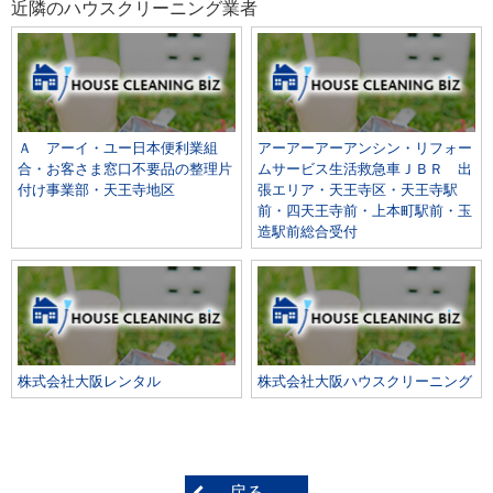
近隣のハウスクリーニング業者
Ａ アーイ・ユー日本便利業組
アーアーアーアンシン・リフォー
合・お客さま窓口不要品の整理片
ムサービス生活救急車ＪＢＲ 出
付け事業部・天王寺地区
張エリア・天王寺区・天王寺駅
前・四天王寺前・上本町駅前・玉
造駅前総合受付
株式会社大阪レンタル
株式会社大阪ハウスクリーニング
戻る