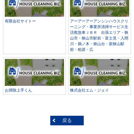
有限会社サイトー
アーアーアーアンシンハウスクリ
ーニング・事業所清掃サービス生
活救急車ＪＢＲ 出張エリア・狭
山市・狭山市駅前・富士見・入間
川・鵜ノ木・狭山台・新狭山駅
前・柏原・広
お掃除上手くん
株式会社エム・ジェイ
戻る