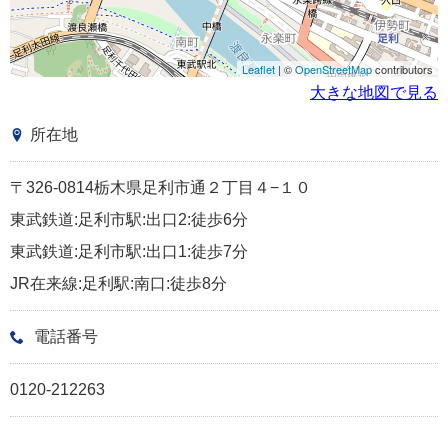
Leaflet
| ©
OpenStreetMap
contributors
大きな地図で見る
所在地
〒326-0814栃木県足利市通２丁目４−１０
東武鉄道:足利市駅:出口2:徒歩6分
東武鉄道:足利市駅:出口1:徒歩7分
JR在来線:足利駅:南口:徒歩8分
電話番号
0120-212263