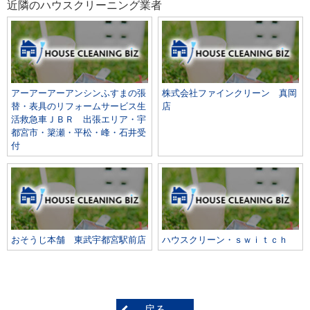
近隣のハウスクリーニング業者
アーアーアーアンシンふすまの張
株式会社ファインクリーン 真岡
替・表具のリフォームサービス生
店
活救急車ＪＢＲ 出張エリア・宇
都宮市・簗瀬・平松・峰・石井受
付
おそうじ本舗 東武宇都宮駅前店
ハウスクリーン・ｓｗｉｔｃｈ
戻る