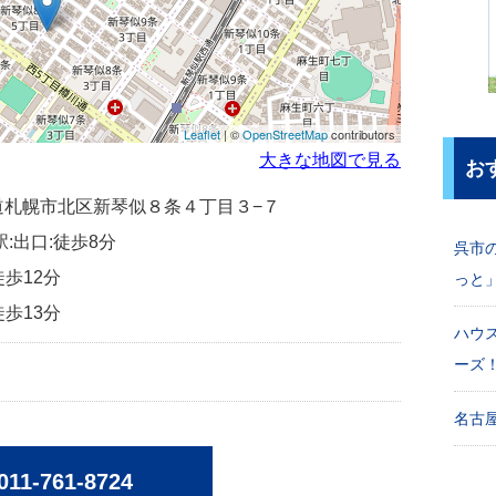
Leaflet
| ©
OpenStreetMap
contributors
大きな地図で見る
お
北海道札幌市北区新琴似８条４丁目３−７
駅:出口:徒歩8分
呉市
徒歩12分
っと
徒歩13分
ハウ
ーズ
名古屋
011-761-8724