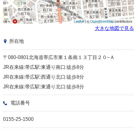
Leaflet
| ©
OpenStreetMap
contributors
大きな地図で見る
所在地
〒080-0801北海道帯広市東１条南１３丁目２０−Ａ
JR在来線:帯広駅:東通り南口:徒歩8分
JR在来線:帯広駅:西通り北口:徒歩8分
JR在来線:帯広駅:東通り北口:徒歩8分
電話番号
0155-25-1500