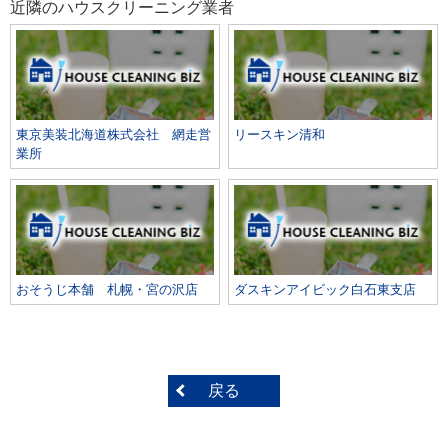
近隣のハウスクリーニング業者
東京美装北海道株式会社 網走営
リースキン清和
業所
おそうじ本舗 札幌・宮の沢店
ダスキンアイビック白石東支店
戻る