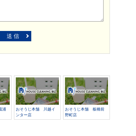
送 信
蔵浦
おそうじ本舗 川越イ
おそうじ本舗 板橋前
ンター店
野町店