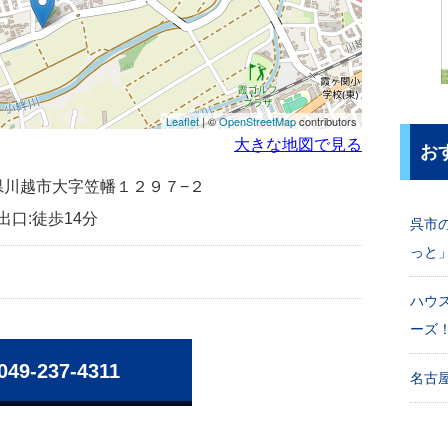
Leaflet
| ©
OpenStreetMap
contributors
大きな地図で見る
お
埼玉県川越市大字笠幡１２９７−２
出口:徒歩14分
呉市
っと
ハウ
ーズ
049-237-4311
名古屋