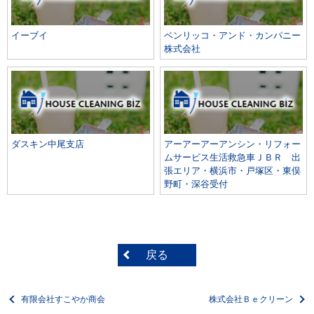
イーブイ
ベンリッコ・アンド・カンパニー
株式会社
ダスキン中尾支店
アーアーアーアンシン・リフォー
ムサービス生活救急車ＪＢＲ 出
張エリア・横浜市・戸塚区・東俣
野町・深谷受付
戻る
有限会社すこやか商会
株式会社Ｂｅクリーン