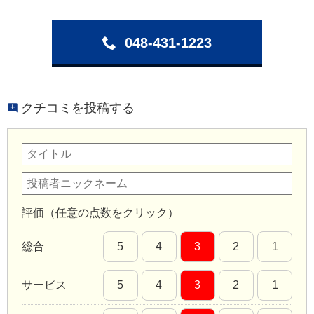
048-431-1223
クチコミを投稿する
評価（任意の点数をクリック）
総合
5
4
3
2
1
サービス
5
4
3
2
1