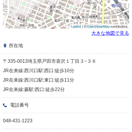
Leaflet
| ©
OpenStreetMap
contributors
大きな地図で見る
所在地
〒335-0013埼玉県戸田市喜沢１丁目３−３６
JR在来線:西川口駅:西口:徒歩10分
JR在来線:西川口駅:東口:徒歩11分
JR在来線:蕨駅:西口:徒歩22分
電話番号
048-431-1223