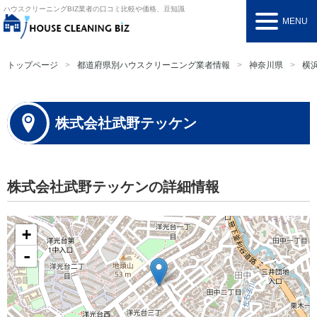
ハウスクリーニングBIZ
業者の口コミ比較や価格、豆知識
MENU
トップページ
都道府県別ハウスクリーニング業者情報
神奈川県
横
株式会社武野テッケン
株式会社武野テッケンの詳細情報
+
-