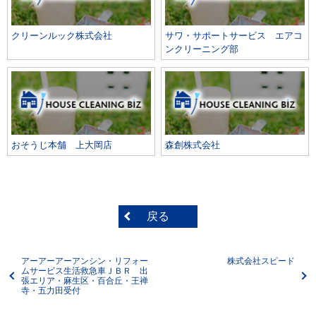
クリーンルック株式会社
サワ・サポートサービス エアコ
ンクリーニング部
おそうじ本舗 上大岡店
森創株式会社
戻る
アーアーアーアンシン・リフォー
株式会社スピード
ムサービス生活救急車ＪＢＲ 出
張エリア・麻生区・百合丘・王禅
寺・五力田受付