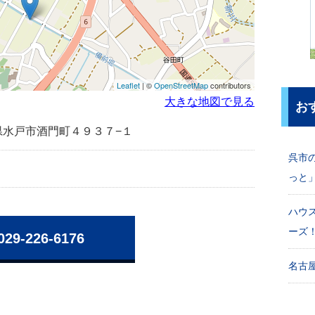
Leaflet
| ©
OpenStreetMap
contributors
大きな地図で見る
お
茨城県水戸市酒門町４９３７−１
呉市
っと
ハウ
ーズ
029-226-6176
名古屋