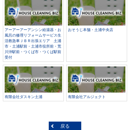
アーアーアーアンシン給湯器・お
おそうじ本舗・土浦中央店
風呂の修理リフォームサービス生
活救急車ＪＢＲ出張エリア 土浦
市・土浦駅前・土浦市役所前・荒
川沖駅前・つくば市・つくば駅前
受付
有限会社ダスキン土浦
有限会社アルジェクト
戻る