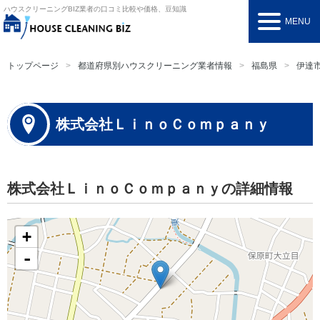
ハウスクリーニングBIZ
業者の口コミ比較や価格、豆知識
MENU
トップページ
都道府県別ハウスクリーニング業者情報
福島県
伊達
株式会社ＬｉｎｏＣｏｍｐａｎｙ
株式会社ＬｉｎｏＣｏｍｐａｎｙの詳細情報
+
-