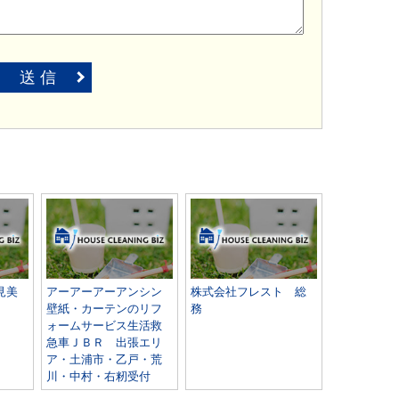
送 信
見美
アーアーアーアンシン
株式会社フレスト 総
壁紙・カーテンのリフ
務
ォームサービス生活救
急車ＪＢＲ 出張エリ
ア・土浦市・乙戸・荒
川・中村・右籾受付