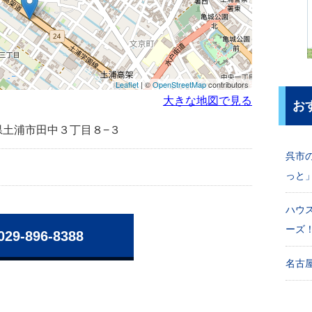
Leaflet
| ©
OpenStreetMap
contributors
大きな地図で見る
お
茨城県土浦市田中３丁目８−３
呉市
っと
ハウ
ーズ
029-896-8388
名古屋