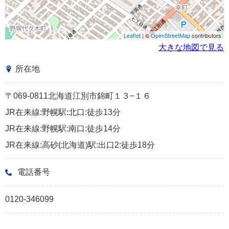
Leaflet
| ©
OpenStreetMap
contributors
大きな地図で見る
所在地
〒069-0811北海道江別市錦町１３−１６
JR在来線:野幌駅:北口:徒歩13分
JR在来線:野幌駅:南口:徒歩14分
JR在来線:高砂(北海道)駅:出口2:徒歩18分
電話番号
0120-346099