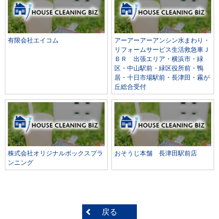
有限会社エイコム
アーアーアーアンシン水まわり・
リフォームサービス生活救急車Ｊ
ＢＲ 出張エリア・横浜市・緑
区・中山駅前・緑区役所前・鴨
居・十日市場駅前・長津田・霧が
丘総合受付
株式会社オリジナルボックスプラ
おそうじ本舗 長津田駅前店
ンニング
戻る