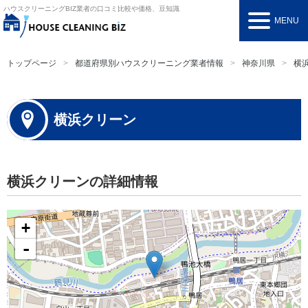
ハウスクリーニングBIZ
業者の口コミ比較や価格、豆知識
MENU
トップページ
都道府県別ハウスクリーニング業者情報
神奈川県
横
横浜クリーン
横浜クリーンの詳細情報
+
-