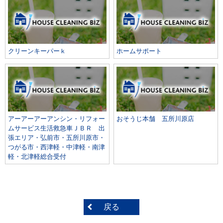
クリーンキーパーｋ
ホームサポート
アーアーアーアンシン・リフォー
おそうじ本舗 五所川原店
ムサービス生活救急車ＪＢＲ 出
張エリア・弘前市・五所川原市・
つがる市・西津軽・中津軽・南津
軽・北津軽総合受付
戻る