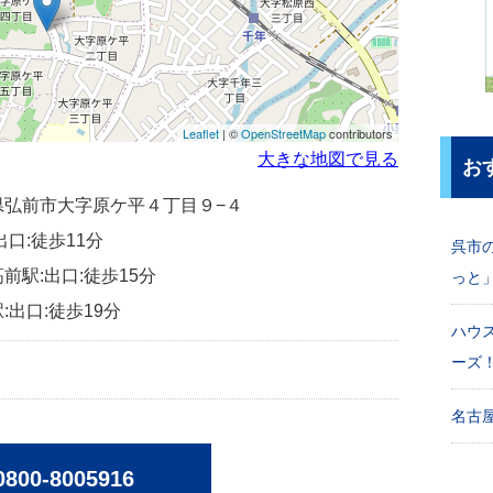
Leaflet
| ©
OpenStreetMap
contributors
大きな地図で見る
お
青森県弘前市大字原ケ平４丁目９−４
出口:徒歩11分
呉市
前駅:出口:徒歩15分
っと
:出口:徒歩19分
ハウ
ーズ
名古屋
0800-8005916