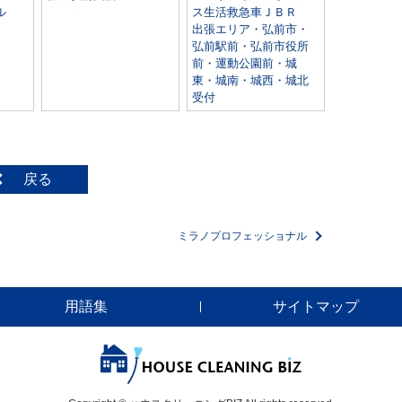
ル
ス生活救急車ＪＢＲ
出張エリア・弘前市・
弘前駅前・弘前市役所
前・運動公園前・城
東・城南・城西・城北
受付
戻る
ミラノプロフェッショナル
用語集
サイトマップ