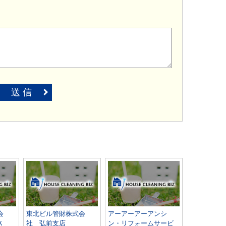
送 信
会
東北ビル管財株式会
アーアーアーアンシ
ＢＫ
社 弘前支店
ン・リフォームサービ