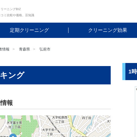
リーニングBIZ
口コミ比較や価格、豆知識
定期クリーニング
クリーニング効果
者情報
青森県
弘前市
1
ーキング
細情報