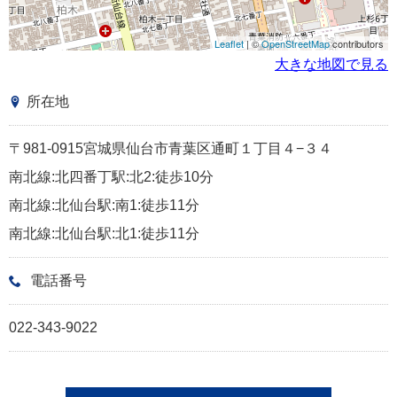
Leaflet
| ©
OpenStreetMap
contributors
大きな地図で見る
所在地
〒981-0915宮城県仙台市青葉区通町１丁目４−３４
南北線:北四番丁駅:北2:徒歩10分
南北線:北仙台駅:南1:徒歩11分
南北線:北仙台駅:北1:徒歩11分
電話番号
022-343-9022