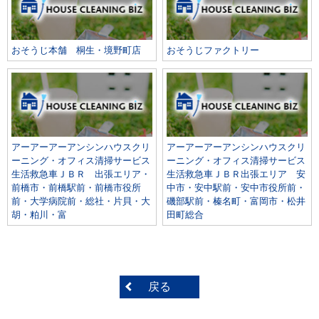
おそうじ本舗 桐生・境野町店
おそうじファクトリー
アーアーアーアンシンハウスクリ
アーアーアーアンシンハウスクリ
ーニング・オフィス清掃サービス
ーニング・オフィス清掃サービス
生活救急車ＪＢＲ 出張エリア・
生活救急車ＪＢＲ出張エリア 安
前橋市・前橋駅前・前橋市役所
中市・安中駅前・安中市役所前・
前・大学病院前・総社・片貝・大
磯部駅前・榛名町・富岡市・松井
胡・粕川・富
田町総合
戻る