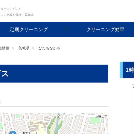
リーニングBIZ
口コミ比較や価格、豆知識
定期クリーニング
クリーニング効果
者情報
茨城県
ひたちなか市
1
ビス
報