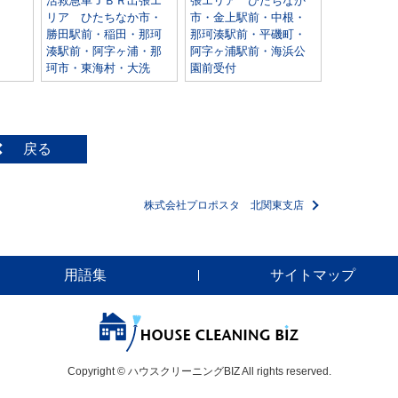
活救急車ＪＢＲ出張エ
張エリア ひたちなか
リア ひたちなか市・
市・金上駅前・中根・
勝田駅前・稲田・那珂
那珂湊駅前・平磯町・
湊駅前・阿字ヶ浦・那
阿字ヶ浦駅前・海浜公
珂市・東海村・大洗
園前受付
戻る
株式会社プロポスタ 北関東支店
用語集
サイトマップ
Copyright © ハウスクリーニングBIZ All rights reserved.