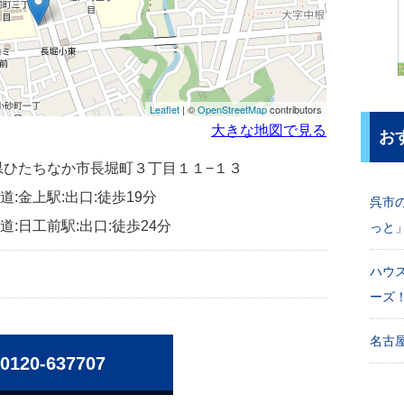
Leaflet
| ©
OpenStreetMap
contributors
大きな地図で見る
お
茨城県ひたちなか市長堀町３丁目１１−１３
:金上駅:出口:徒歩19分
呉市
:日工前駅:出口:徒歩24分
っと
ハウ
ーズ
名古屋
0120-637707