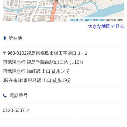
Leaflet
| ©
OpenStreetMap
contributors
大きな地図で見る
所在地
〒960-0102福島県福島市鎌田字樋口３−２
阿武隈急行:福島学院前駅:出口:徒歩10分
阿武隈急行:卸町駅:出口:徒歩14分
JR在来線:東福島駅:出口:徒歩19分
電話番号
0120-533714