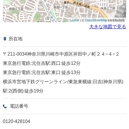
Leaflet
| ©
OpenStreetMap
contributors
大きな地図で見る
所在地
〒211-0034神奈川県川崎市中原区井田中ノ町２４−４−２
東京急行電鉄:元住吉駅:西口:徒歩12分
東京急行電鉄:元住吉駅:東口:徒歩13分
横浜市営地下鉄グリーンライン/東急東横線:日吉(神奈川県)
駅:2(西側):徒歩19分
電話番号
0120-428104