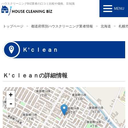
ハウスクリーニングBIZ
業者の口コミ比較や価格、豆知識
MENU
トップページ
都道府県別ハウスクリーニング業者情報
北海道
札幌
Ｋ’ｃｌｅａｎ
Ｋ’ｃｌｅａｎの詳細情報
+
-