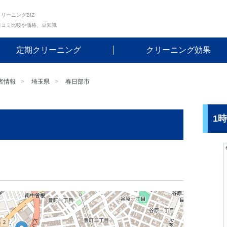
リーニングBIZ
口コミ比較や価格、豆知識
定期クリーニング
クリーニング効果
者情報
埼玉県
春日部市
1
ス