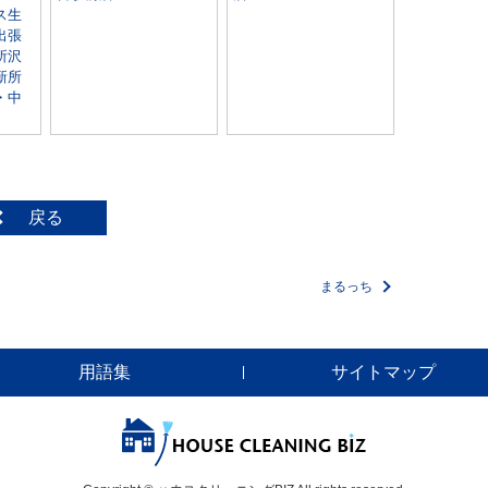
ス生
出張
所沢
新所
・中
戻る
まるっち
用語集
サイトマップ