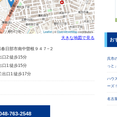
Leaflet
| ©
OpenStreetMap
contributors
大きな地図で見る
お
埼玉県春日部市南中曽根９４７−２
出口2:徒歩15分
呉市
出口1:徒歩15分
っと
:出口1:徒歩17分
ハウ
ーズ
名古屋
048-763-2548