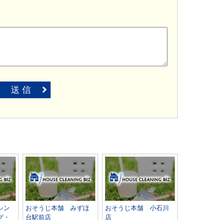
送 信
シン
おそうじ本舗 みずほ
おそうじ本舗 小石川
グ・
台駅前店
店