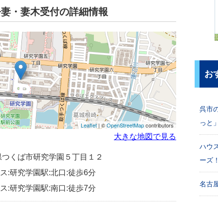
吾妻・妻木受付の詳細情報
お
呉市
っと
Leaflet
| ©
OpenStreetMap
contributors
大きな地図で見る
ハウ
茨城県つくば市研究学園５丁目１２
ーズ
:研究学園駅:北口:徒歩6分
名古屋
:研究学園駅:南口:徒歩7分