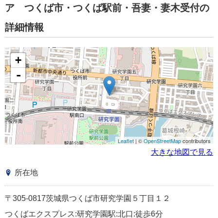
ア つくば市・つくば駅前・吾妻・妻木受付の
詳細情報
+
-
Leaflet
| ©
OpenStreetMap
contributors
大きな地図で見る
所在地
〒305-0817茨城県つくば市研究学園５丁目１２
つくばエクスプレス:研究学園駅:北口:徒歩6分