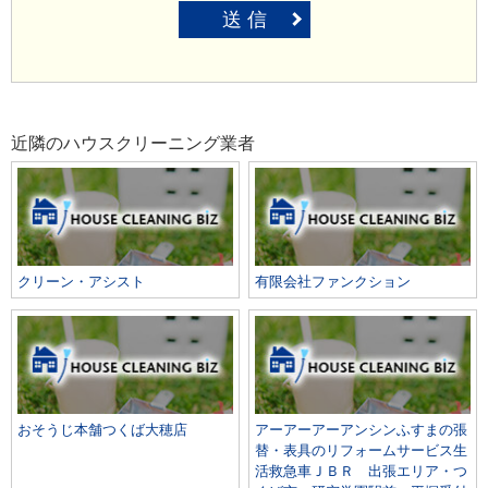
送 信
近隣のハウスクリーニング業者
クリーン・アシスト
有限会社ファンクション
おそうじ本舗つくば大穂店
アーアーアーアンシンふすまの張
替・表具のリフォームサービス生
活救急車ＪＢＲ 出張エリア・つ