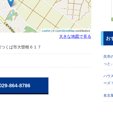
Leaflet
| ©
OpenStreetMap
contributors
大きな地図で見る
お
茨城県つくば市大曽根６１７
呉市
っと
ハウ
ーズ
029-864-8786
名古屋