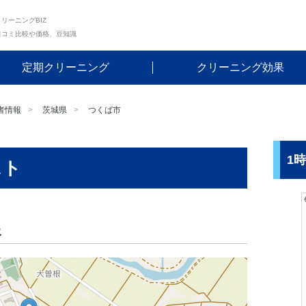
リーニングBIZ
口コミ比較や価格、豆知識
定期クリーニング
クリーニング効果
者情報
茨城県
つくば市
1
スト
報